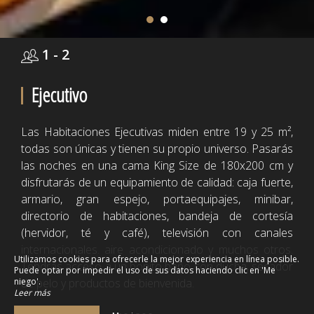
1 - 2
Ejecutivo
Las Habitaciones Ejecutivas miden entre 19 y 25 m²,
todas son únicas y tienen su propio universo. Pasarás
las noches en una cama King Size de 180x200 cm y
disfrutarás de un equipamiento de calidad: caja fuerte,
armario, gran espejo, portaequipajes, minibar,
directorio de habitaciones, bandeja de cortesía
(hervidor, té y café), televisión con canales
internacionales. aire acondicionado y muchos otros.
Utilizamos cookies para ofrecerle la mejor experiencia en línea posible.
Tendrás acceso a un bonito baño con ducha, secador
Puede optar por impedir el uso de sus datos haciendo clic en 'Me
niego'.
de pelo y productos de bienvenida.
Leer más